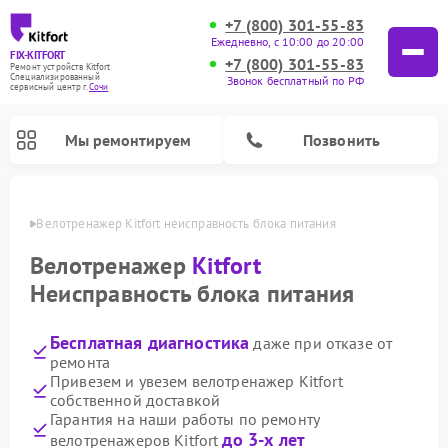
+7 (800) 301-55-83
Ежедневно, с 10:00 до 20:00
FIX-KITFORT
+7 (800) 301-55-83
Ремонт устройств Kitfort
Специализированный
Звонок бесплатный по РФ
cервисный центр г.
Сочи
Мы ремонтируем
Позвонить
 Сочи
Велотренажер Kitfort неисправность блока питания
Велотренажер
Kitfort
Неисправность блока питания
Бесплатная диагностика
даже при отказе от
ремонта
Привезем и увезем велотренажер Kitfort
собственной доставкой
Ремонт роботов-стеклоочистителей Kitfort
Ремонт роботов-пылесосов Kitfort
Ремонт планетарных миксеров Kitfort
Ремонт очистителей воздуха Kitfort
Ремонт вертикальных пылесосов Kitfort
Ремонт индукционных плит Kitfort
Ремонт увлажнителей воздуха Kitfort
Ремонт гладильных систем Kitfort
Гарантия на наши работы по ремонту
до 3-х лет
велотренажеров Kitfort