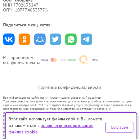
ООО "Русервис"
ИНН 7702633247
ОГРН 1077746335776
Поделиться в соц. сетях:
Мы принимаем
все формы оплаты
Политика конфиденциальности
Вся информация на сайте носит исключительно справочный характер.
Товарные знаки используются исключительно для описания устройств, в отношении которых
сервисные центры soc.kitfort-fix.ru предоставляют услуги по ремонту. Услуги оказываются в
неавторизованных сервисных центрах soc.kitfort-fix.ru, которые не связаны с
правообладателями товарных знаков или их официальными представителями.
Ремонт осуществляется для устройств, уже введенных в гражданский оборот в соответствии
Этот сайт использует файлы cookie. Вы можете
со статьей 1487 ГК РФ.
Использование товарных знаков не преследует цели индивидуализации услуг или введения
ознакомиться с
правилами использования
Согласен
потребителей в заблуждение, а служит для информирования о предоставляемых услугах по
ремонту техники указанных брендов.
файлов cookie
Представленная на сайте информация не является публичной офертой, определяемой
положениями Статьи 437(2) Гражданского кодекса РФ