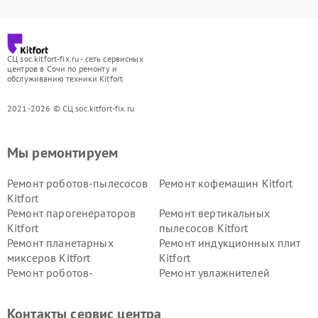
СЦ soc.kitfort-fix.ru - сеть сервисных
центров в Сочи по ремонту и
обслуживанию техники Kitfort
2021-2026 © СЦ soc.kitfort-fix.ru
Мы ремонтируем
Ремонт роботов-пылесосов
Ремонт кофемашин Kitfort
Kitfort
Ремонт парогенераторов
Ремонт вертикальных
Kitfort
пылесосов Kitfort
Ремонт планетарных
Ремонт индукционных плит
миксеров Kitfort
Kitfort
Ремонт роботов-
Ремонт увлажнителей
стеклоочистителей Kitfort
воздуха Kitfort
Ремонт очистителей воздуха
Ремонт велотренажеров
Контакты сервис центра
Kitfort
Kitfort