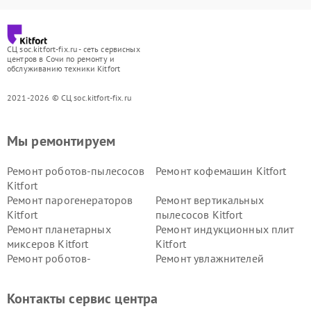
СЦ soc.kitfort-fix.ru - сеть сервисных
центров в Сочи по ремонту и
обслуживанию техники Kitfort
2021-2026 © СЦ soc.kitfort-fix.ru
Мы ремонтируем
Ремонт роботов-пылесосов
Ремонт кофемашин Kitfort
Kitfort
Ремонт парогенераторов
Ремонт вертикальных
Kitfort
пылесосов Kitfort
Ремонт планетарных
Ремонт индукционных плит
миксеров Kitfort
Kitfort
Ремонт роботов-
Ремонт увлажнителей
стеклоочистителей Kitfort
воздуха Kitfort
Ремонт очистителей воздуха
Ремонт велотренажеров
Контакты сервис центра
Kitfort
Kitfort