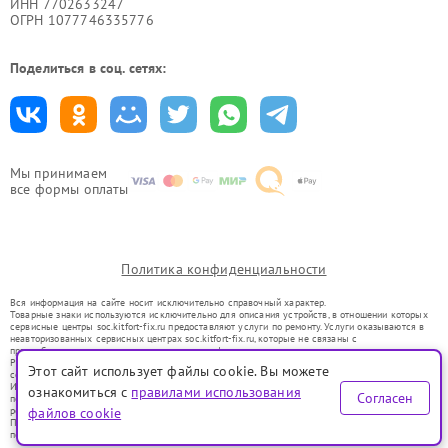
ИНН 7702633247
ОГРН 1077746335776
Поделиться в соц. сетях:
Мы принимаем
все формы оплаты
Политика конфиденциальности
Вся информация на сайте носит исключительно справочный характер.
Товарные знаки используются исключительно для описания устройств, в отношении которых
сервисные центры soc.kitfort-fix.ru предоставляют услуги по ремонту. Услуги оказываются в
неавторизованных сервисных центрах soc.kitfort-fix.ru, которые не связаны с
правообладателями товарных знаков или их официальными представителями.
Ремонт осуществляется для устройств, уже введенных в гражданский оборот в соответствии
Этот сайт использует файлы cookie. Вы можете
со статьей 1487 ГК РФ.
Использование товарных знаков не преследует цели индивидуализации услуг или введения
ознакомиться с
правилами использования
Согласен
потребителей в заблуждение, а служит для информирования о предоставляемых услугах по
ремонту техники указанных брендов.
файлов cookie
Представленная на сайте информация не является публичной офертой, определяемой
положениями Статьи 437(2) Гражданского кодекса РФ