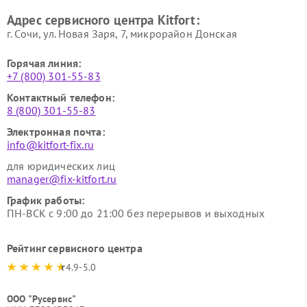
Ремонт гладильных систем
Ремонт беговых дорожек
Адрес сервисного центра Kitfort:
Kitfort
Kitfort
г. Сочи, ул. Новая Заря, 7, микрорайон Донская
Горячая линия:
+7 (800) 301-55-83
Контактный телефон:
8 (800) 301-55-83
Электронная почта:
info@kitfort-fix.ru
для юридических лиц
manager@fix-kitfort.ru
График работы:
ПН-ВСК с 9:00 до 21:00 без перерывов и выходных
Рейтинг сервисного центра
4.9-5.0
ООО "Русервис"