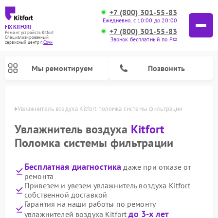
+7 (800) 301-55-83
Ежедневно, с 10:00 до 20:00
FIX-KITFORT
+7 (800) 301-55-83
Ремонт устройств Kitfort
Специализированный
Звонок бесплатный по РФ
cервисный центр г.
Сочи
Мы ремонтируем
Позвонить
 Сочи
Увлажнитель воздуха Kitfort поломка системы фильтрации
Увлажнитель воздуха
Kitfort
Поломка системы фильтрации
Бесплатная диагностика
даже при отказе от
ремонта
Привезем и увезем увлажнитель воздуха Kitfort
собственной доставкой
Ремонт роботов-стеклоочистителей Kitfort
Ремонт роботов-пылесосов Kitfort
Ремонт планетарных миксеров Kitfort
Ремонт вертикальных пылесосов Kitfort
Ремонт индукционных плит Kitfort
Ремонт очистителей воздуха Kitfort
Ремонт гладильных систем Kitfort
Гарантия на наши работы по ремонту
до 3-х лет
увлажнителей воздуха Kitfort