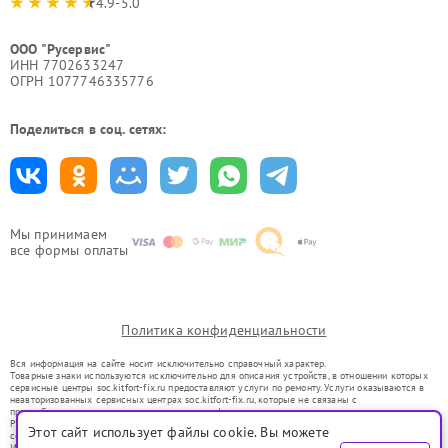
4.9-5.0
ООО "Русервис"
ИНН 7702633247
ОГРН 1077746335776
Поделиться в соц. сетях:
Мы принимаем
все формы оплаты
Политика конфиденциальности
Вся информация на сайте носит исключительно справочный характер.
Товарные знаки используются исключительно для описания устройств, в отношении которых
сервисные центры soc.kitfort-fix.ru предоставляют услуги по ремонту. Услуги оказываются в
неавторизованных сервисных центрах soc.kitfort-fix.ru, которые не связаны с
правообладателями товарных знаков или их официальными представителями.
Ремонт осуществляется для устройств, уже введенных в гражданский оборот в соответствии
Этот сайт использует файлы cookie. Вы можете
со статьей 1487 ГК РФ.
Использование товарных знаков не преследует цели индивидуализации услуг или введения