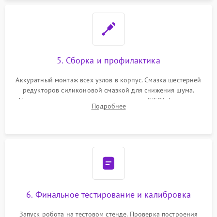
5. Сборка и профилактика
Аккуратный монтаж всех узлов в корпус. Смазка шестерней
редукторов силиконовой смазкой для снижения шума.
Установка новых расходных материалов (HEPA-фильтров,
Подробнее
микрофибры, щеток). Надежная фиксация разъемов и
проверка герметичности водяного контура.
6. Финальное тестирование и калибровка
Запуск робота на тестовом стенде. Проверка построения