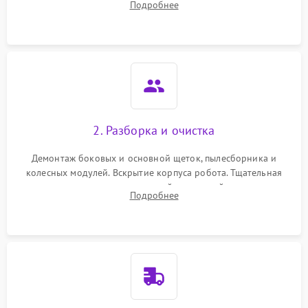
Подробнее
Оценка работы лидара, бампера и датчиков падения для
локализации неисправности.
2. Разборка и очистка
Демонтаж боковых и основной щеток, пылесборника и
колесных модулей. Вскрытие корпуса робота. Тщательная
очистка внутренних полостей, шестерней и плат от
Подробнее
скопившейся пыли, волос и шерсти животных с
использованием сжатого воздуха и щеток.