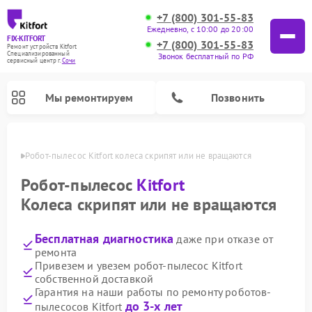
+7 (800) 301-55-83
Ежедневно, с 10:00 до 20:00
FIX-KITFORT
+7 (800) 301-55-83
Ремонт устройств Kitfort
Специализированный
Звонок бесплатный по РФ
cервисный центр г.
Сочи
Мы ремонтируем
Позвонить
 Сочи
Робот-пылесос Kitfort колеса скрипят или не вращаются
Робот-пылесос
Kitfort
Колеса скрипят или не вращаются
Бесплатная диагностика
даже при отказе от
ремонта
Привезем и увезем робот-пылесос Kitfort
собственной доставкой
Ремонт вертикальных пылесосов Kitfort
Ремонт индукционных плит Kitfort
Ремонт увлажнителей воздуха Kitfort
Ремонт роботов-стеклоочистителей Kitfort
Ремонт планетарных миксеров Kitfort
Ремонт очистителей воздуха Kitfort
Ремонт гладильных систем Kitfort
Гарантия на наши работы по ремонту роботов-
до 3-х лет
пылесосов Kitfort