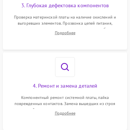
3. Глубокая дефектовка компонентов
Проверка материнской платы на наличие окислений и
выгоревших элементов. Прозвонка цепей питания,
тестирование приводных моторов колес и турбины
Подробнее
всасывания. Оценка состояния оптических и инфракрасных
датчиков, а также механизма лазерного дальномера.
4. Ремонт и замена деталей
Компонентный ремонт системной платы, пайка
поврежденных контактов. Замена вышедших из строя
двигателей, изношенного аккумулятора, неисправного
Подробнее
лидара или помпы подачи воды. Восстановление шлейфов и
устранение последствий попадания влаги.