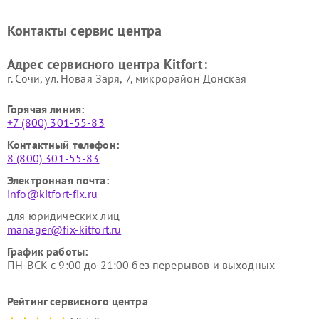
стеклоочистителей Kitfort
воздуха Kitfort
Ремонт очистителей воздуха
Ремонт велотренажеров
Контакты сервис центра
Kitfort
Kitfort
Ремонт гладильных систем
Ремонт беговых дорожек
Адрес сервисного центра Kitfort:
Kitfort
Kitfort
г. Сочи, ул. Новая Заря, 7, микрорайон Донская
Горячая линия:
+7 (800) 301-55-83
Контактный телефон:
8 (800) 301-55-83
Электронная почта:
info@kitfort-fix.ru
для юридических лиц
manager@fix-kitfort.ru
График работы:
ПН-ВСК с 9:00 до 21:00 без перерывов и выходных
Рейтинг сервисного центра