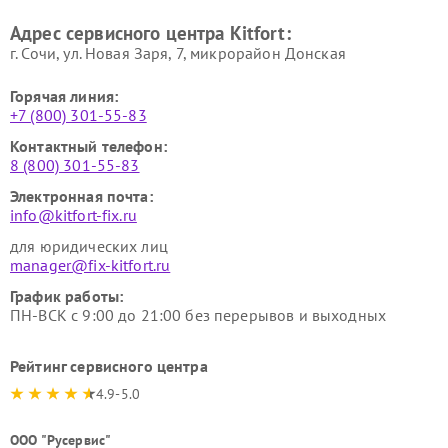
Ремонт гладильных систем
Ремонт беговых дорожек
Адрес сервисного центра Kitfort:
Kitfort
Kitfort
г. Сочи, ул. Новая Заря, 7, микрорайон Донская
Горячая линия:
+7 (800) 301-55-83
Контактный телефон:
8 (800) 301-55-83
Электронная почта:
info@kitfort-fix.ru
для юридических лиц
manager@fix-kitfort.ru
График работы:
ПН-ВСК с 9:00 до 21:00 без перерывов и выходных
Рейтинг сервисного центра
4.9-5.0
ООО "Русервис"