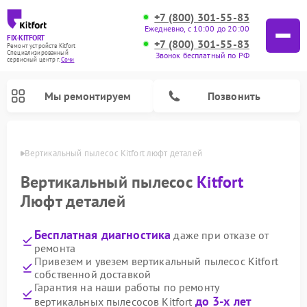
+7 (800) 301-55-83
Ежедневно, с 10:00 до 20:00
FIX-KITFORT
+7 (800) 301-55-83
Ремонт устройств Kitfort
Специализированный
Звонок бесплатный по РФ
cервисный центр г.
Сочи
Мы ремонтируем
Позвонить
 Сочи
Вертикальный пылесос Kitfort люфт деталей
Вертикальный пылесос
Kitfort
Люфт деталей
Бесплатная диагностика
даже при отказе от
ремонта
Привезем и увезем вертикальный пылесос Kitfort
собственной доставкой
Ремонт роботов-пылесосов Kitfort
Ремонт индукционных плит Kitfort
Ремонт увлажнителей воздуха Kitfort
Ремонт роботов-стеклоочистителей Kitfort
Ремонт планетарных миксеров Kitfort
Ремонт очистителей воздуха Kitfort
Ремонт гладильных систем Kitfort
Гарантия на наши работы по ремонту
до 3-х лет
вертикальных пылесосов Kitfort