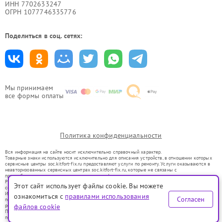
ИНН 7702633247
ОГРН 1077746335776
Поделиться в соц. сетях:
Мы принимаем
все формы оплаты
Политика конфиденциальности
Вся информация на сайте носит исключительно справочный характер.
Товарные знаки используются исключительно для описания устройств, в отношении которых
сервисные центры soc.kitfort-fix.ru предоставляют услуги по ремонту. Услуги оказываются в
неавторизованных сервисных центрах soc.kitfort-fix.ru, которые не связаны с
правообладателями товарных знаков или их официальными представителями.
Ремонт осуществляется для устройств, уже введенных в гражданский оборот в соответствии
Этот сайт использует файлы cookie. Вы можете
со статьей 1487 ГК РФ.
Использование товарных знаков не преследует цели индивидуализации услуг или введения
ознакомиться с
правилами использования
Согласен
потребителей в заблуждение, а служит для информирования о предоставляемых услугах по
ремонту техники указанных брендов.
файлов cookie
Представленная на сайте информация не является публичной офертой, определяемой
положениями Статьи 437(2) Гражданского кодекса РФ