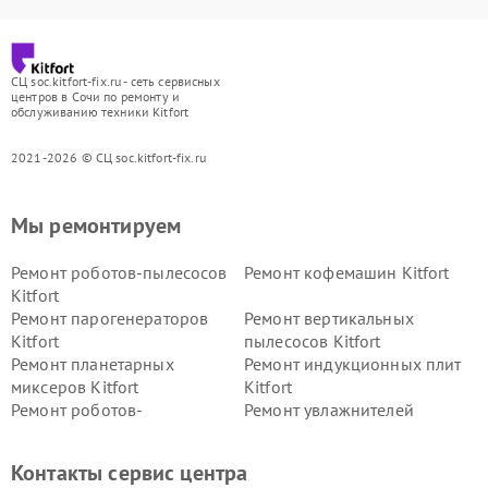
СЦ soc.kitfort-fix.ru - сеть сервисных
центров в Сочи по ремонту и
обслуживанию техники Kitfort
2021-2026 © СЦ soc.kitfort-fix.ru
Мы ремонтируем
Ремонт роботов-пылесосов
Ремонт кофемашин Kitfort
Kitfort
Ремонт парогенераторов
Ремонт вертикальных
Kitfort
пылесосов Kitfort
Ремонт планетарных
Ремонт индукционных плит
миксеров Kitfort
Kitfort
Ремонт роботов-
Ремонт увлажнителей
стеклоочистителей Kitfort
воздуха Kitfort
Ремонт очистителей воздуха
Ремонт велотренажеров
Контакты сервис центра
Kitfort
Kitfort