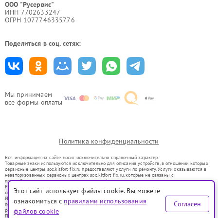
ООО "Русервис"
ИНН 7702633247
ОГРН 1077746335776
Поделиться в соц. сетях:
Мы принимаем
все формы оплаты
Политика конфиденциальности
Вся информация на сайте носит исключительно справочный характер.
Товарные знаки используются исключительно для описания устройств, в отношении которых
сервисные центры soc.kitfort-fix.ru предоставляют услуги по ремонту. Услуги оказываются в
неавторизованных сервисных центрах soc.kitfort-fix.ru, которые не связаны с
правообладателями товарных знаков или их официальными представителями.
Ремонт осуществляется для устройств, уже введенных в гражданский оборот в соответствии
Этот сайт использует файлы cookie. Вы можете
со статьей 1487 ГК РФ.
Использование товарных знаков не преследует цели индивидуализации услуг или введения
ознакомиться с
правилами использования
Согласен
потребителей в заблуждение, а служит для информирования о предоставляемых услугах по
ремонту техники указанных брендов.
файлов cookie
Представленная на сайте информация не является публичной офертой, определяемой