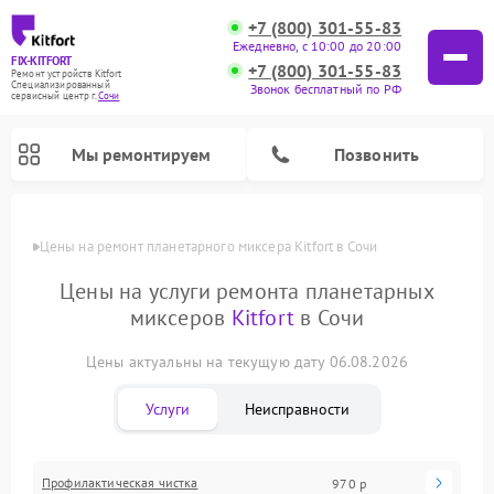
+7 (800) 301-55-83
Ежедневно, с 10:00 до 20:00
FIX-KITFORT
+7 (800) 301-55-83
Ремонт устройств Kitfort
Специализированный
Звонок бесплатный по РФ
cервисный центр г.
Сочи
Мы ремонтируем
Позвонить
Цены
Цены на ремонт планетарного миксера Kitfort в Сочи
Цены на услуги ремонта планетарных
миксеров
Kitfort
в Сочи
Цены актуальны на текущую дату 06.08.2026
Услуги
Неисправности
Ремонт роботов-пылесосов Kitfort
Ремонт индукционных плит Kitfort
Ремонт увлажнителей воздуха Kitfort
Ремонт роботов-стеклоочистителей Kitfort
Ремонт вертикальных пылесосов Kitfort
Ремонт очистителей воздуха Kitfort
Ремонт гладильных систем Kitfort
Профилактическая чистка
970 р