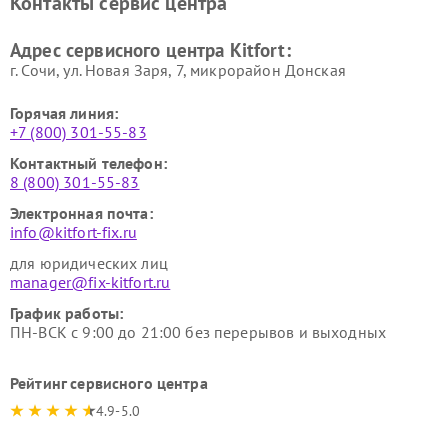
Контакты сервис центра
Kitfort
Kitfort
Ремонт гладильных систем
Ремонт беговых дорожек
Адрес сервисного центра Kitfort:
Kitfort
Kitfort
г. Сочи, ул. Новая Заря, 7, микрорайон Донская
Горячая линия:
+7 (800) 301-55-83
Контактный телефон:
8 (800) 301-55-83
Электронная почта:
info@kitfort-fix.ru
для юридических лиц
manager@fix-kitfort.ru
График работы:
ПН-ВСК с 9:00 до 21:00 без перерывов и выходных
Рейтинг сервисного центра
4.9-5.0