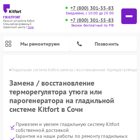
+7 (800) 301-55-83
Ежедневно, с 10:00 до 20:00
FIX-KITFORT
+7 (800) 301-55-83
Ремонт устройств Kitfort
Специализированный
Звонок бесплатный по РФ
cервисный центр г.
Сочи
Мы ремонтируем
Позвонить
 Сочи
Гладильная система Kitfort замена / восстановление терморегулятора 
Замена / восстановление
терморегулятора утюга или
парогенератора на гладильной
системе Kitfort в Сочи
Привезем и увезем гладильную систему Kitfort
Ремонт роботов-стеклоочистителей Kitfort
Ремонт роботов-пылесосов Kitfort
Ремонт планетарных миксеров Kitfort
Ремонт очистителей воздуха Kitfort
Ремонт вертикальных пылесосов Kitfort
Ремонт индукционных плит Kitfort
Ремонт увлажнителей воздуха Kitfort
собственной доставкой
Гарантия на наши работы по ремонту гладильных