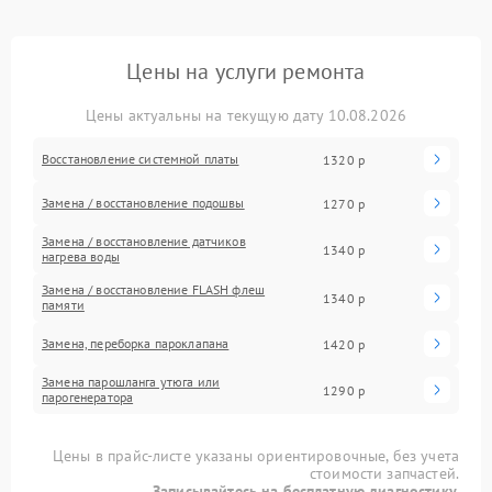
Цены на услуги ремонта
Цены актуальны на текущую дату 10.08.2026
Восстановление системной платы
1320 р
Замена / восстановление подошвы
1270 р
Замена / восстановление датчиков
1340 р
нагрева воды
Замена / восстановление FLASH флеш
1340 р
памяти
Замена, переборка пароклапана
1420 р
Замена парошланга утюга или
1290 р
парогенератора
Цены в прайс-листе указаны ориентировочные, без учета
стоимости запчастей.
Записывайтесь на бесплатную диагностику.