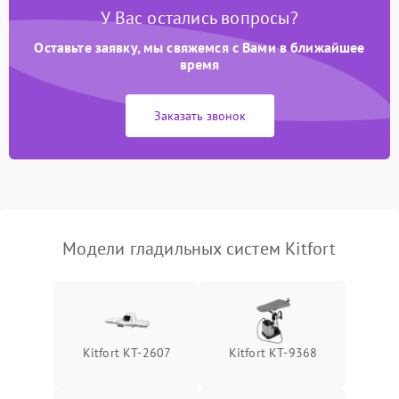
автоматического
1500 ₽
Подробнее →
У Вас остались вопросы?
отключения
Оставьте заявку, мы свяжемся с Вами в ближайшее
Неисправность системы
время
2000 ₽
Подробнее →
подачи пара
Заказать звонок
Поломка сетевого шнура
500 ₽
Подробнее →
Неисправность системы
1500 ₽
Подробнее →
регулировки температуры
Поломка системы защиты
1000 ₽
Подробнее →
от перегрева
Модели гладильных систем Kitfort
Повреждение внутренних
500 ₽
Подробнее →
проводов
Проблемы с регулировкой
1500 ₽
Подробнее →
Kitfort КТ-2607
Kitfort КТ-9368
температуры
Неисправность датчиков