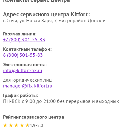
Kitfort
Kitfort
Ремонт гладильных систем
Ремонт беговых дорожек
Адрес сервисного центра Kitfort:
Kitfort
Kitfort
г. Сочи, ул. Новая Заря, 7, микрорайон Донская
Горячая линия:
+7 (800) 301-55-83
Контактный телефон:
8 (800) 301-55-83
Электронная почта:
info@kitfort-fix.ru
для юридических лиц
manager@fix-kitfort.ru
График работы:
ПН-ВСК с 9:00 до 21:00 без перерывов и выходных
Рейтинг сервисного центра
4.9-5.0