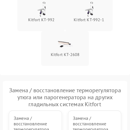
1000 ₽
Подробнее →
давления
Неисправность блока
Kitfort KT-992
Kitfort КТ-992-1
1500 ₽
Подробнее →
питания
Проблемы с пайкой на
1000 ₽
Подробнее →
плате
Kitfort КТ-2608
Неисправность кнопок
500 ₽
Подробнее →
управления
Неисправность системы
автоматического
1500 ₽
Подробнее →
отключения
Замена / восстановление терморегулятора
утюга или парогенератора на других
Неисправность
2000 ₽
Подробнее →
гладильных системах Kitfort
индикаторов (дисплея)
Замена /
Замена /
восстановление
восстановление
терморегулятора
терморегулятора