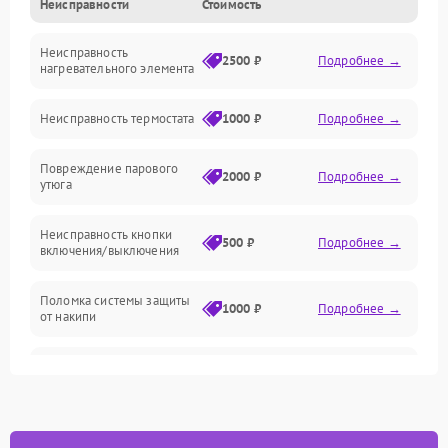
Неисправности
Стоимость
Пар
Неисправность
Герметичность
2500 ₽
Подробнее →
нагревательного элемента
Электроника/Механические
Неисправность термостата
1000 ₽
Подробнее →
Повреждение парового
2000 ₽
Подробнее →
утюга
Неисправность кнопки
500 ₽
Подробнее →
включения/выключения
Поломка системы защиты
1000 ₽
Подробнее →
от накипи
Неисправность
500 ₽
Подробнее →
индикатора уровня воды
Поломка системы