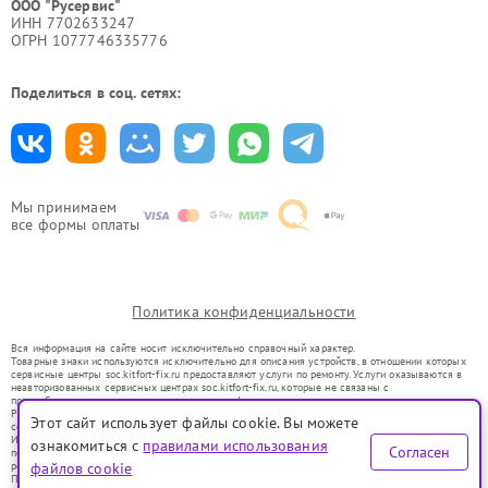
ООО "Русервис"
ИНН 7702633247
ОГРН 1077746335776
Поделиться в соц. сетях:
Мы принимаем
все формы оплаты
Политика конфиденциальности
Вся информация на сайте носит исключительно справочный характер.
Товарные знаки используются исключительно для описания устройств, в отношении которых
сервисные центры soc.kitfort-fix.ru предоставляют услуги по ремонту. Услуги оказываются в
неавторизованных сервисных центрах soc.kitfort-fix.ru, которые не связаны с
правообладателями товарных знаков или их официальными представителями.
Ремонт осуществляется для устройств, уже введенных в гражданский оборот в соответствии
Этот сайт использует файлы cookie. Вы можете
со статьей 1487 ГК РФ.
Использование товарных знаков не преследует цели индивидуализации услуг или введения
ознакомиться с
правилами использования
Согласен
потребителей в заблуждение, а служит для информирования о предоставляемых услугах по
ремонту техники указанных брендов.
файлов cookie
Представленная на сайте информация не является публичной офертой, определяемой