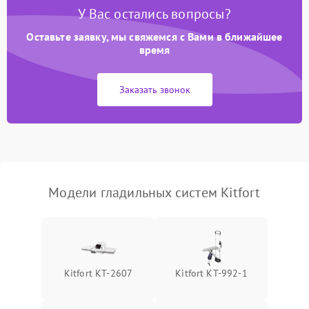
автоматического
1500 ₽
Подробнее →
У Вас остались вопросы?
отключения
Оставьте заявку, мы свяжемся с Вами в ближайшее
Неисправность системы
время
2000 ₽
Подробнее →
подачи пара
Заказать звонок
Поломка сетевого шнура
500 ₽
Подробнее →
Неисправность системы
1500 ₽
Подробнее →
регулировки температуры
Поломка системы защиты
1000 ₽
Подробнее →
от перегрева
Модели гладильных систем Kitfort
Повреждение внутренних
500 ₽
Подробнее →
проводов
Проблемы с регулировкой
1500 ₽
Подробнее →
Kitfort КТ-2607
Kitfort КТ-992-1
температуры
Неисправность датчиков