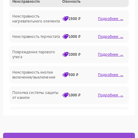
Неисправности
Стоимость
Пар
Неисправность
Герметичность
2500 ₽
Подробнее →
нагревательного элемента
Электроника/Механические
Неисправность термостата
1000 ₽
Подробнее →
Повреждение парового
2000 ₽
Подробнее →
утюга
Неисправность кнопки
500 ₽
Подробнее →
включения/выключения
Поломка системы защиты
1000 ₽
Подробнее →
от накипи
Неисправность
500 ₽
Подробнее →
индикатора уровня воды
Поломка системы