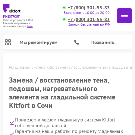
+7 (800) 301-55-83
Ежедневно, с 10:00 до 20:00
FIX-KITFORT
+7 (800) 301-55-83
Ремонт устройств Kitfort
Специализированный
Звонок бесплатный по РФ
cервисный центр г.
Сочи
Мы ремонтируем
Позвонить
 Сочи
Гладильная система Kitfort замена / восстановление тена, подошвы, н
Замена / восстановление тена,
подошвы, нагревательного
элемента на гладильной системе
Kitfort в Сочи
Привезем и увезем гладильную систему Kitfort
Ремонт роботов-стеклоочистителей Kitfort
Ремонт роботов-пылесосов Kitfort
Ремонт планетарных миксеров Kitfort
Ремонт очистителей воздуха Kitfort
Ремонт вертикальных пылесосов Kitfort
Ремонт индукционных плит Kitfort
Ремонт увлажнителей воздуха Kitfort
собственной доставкой
Гарантия на наши работы по ремонту гладильных