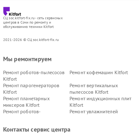
СЦ soc.kitfort-fix.ru - сеть сервисных
центров в Сочи по ремонту и
обслуживанию техники Kitfort
2021-2026 © СЦ soc.kitfort-fix.ru
Мы ремонтируем
Ремонт роботов-пылесосов
Ремонт кофемашин Kitfort
Kitfort
Ремонт парогенераторов
Ремонт вертикальных
Kitfort
пылесосов Kitfort
Ремонт планетарных
Ремонт индукционных плит
миксеров Kitfort
Kitfort
Ремонт роботов-
Ремонт увлажнителей
стеклоочистителей Kitfort
воздуха Kitfort
Ремонт очистителей воздуха
Ремонт велотренажеров
Контакты сервис центра
Kitfort
Kitfort
Ремонт гладильных систем
Ремонт беговых дорожек