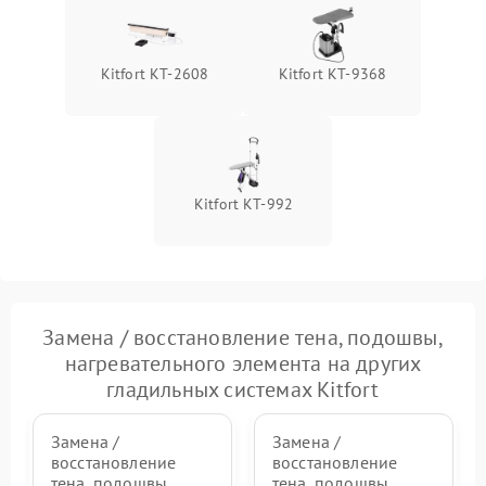
1000 ₽
Подробнее →
давления
Неисправность блока
Kitfort КТ-2608
Kitfort КТ-9368
1500 ₽
Подробнее →
питания
Проблемы с пайкой на
1000 ₽
Подробнее →
плате
Kitfort KT-992
Неисправность кнопок
500 ₽
Подробнее →
управления
Неисправность системы
автоматического
1500 ₽
Подробнее →
отключения
Замена / восстановление тена, подошвы,
нагревательного элемента на других
Неисправность
2000 ₽
Подробнее →
гладильных системах Kitfort
индикаторов (дисплея)
Замена /
Замена /
восстановление
восстановление
тена, подошвы,
тена, подошвы,