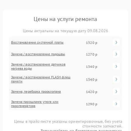
Цены на услуги ремонта
Цены актуальны на текущую дату 09.08.2026
Восстановление системной платы
1320 р
Замена / восстановление подошвы
1270 р
Замена / восстановление датчиков
1340 р
нагрева воды
Замена / восстановление FLASH флеш
1340 р
памяти
Замена, переборка пароклапана
1420 р
Замена парошланга утюга или
1290 р
парогенератора
Цены в прайс-листе указаны ориентировочные, без учета
стоимости запчастей.
Записывайтесь на бесплатную диагностику.