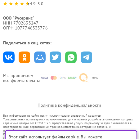
4.9-5.0
ООО "Русервис"
ИНН 7702633247
ОГРН 1077746335776
Поделиться в соц. сетях:
Мы принимаем
все формы оплаты
Политика конфиденциальности
Вся информация на сайте носит исключительно справочный характер.
Товарные знаки используются исключительно для описания устройств, в отношении которых
сервисные центры soc.kitfort-fix.ru предоставляют услуги по ремонту. Услуги оказываются в
неавторизованных сервисных центрах soc.kitfort-fix.ru, которые не связаны с
правообладателями товарных знаков или их официальными представителями.
Ремонт осуществляется для устройств, уже введенных в гражданский оборот в соответствии
Этот сайт использует файлы cookie. Вы можете
со статьей 1487 ГК РФ.