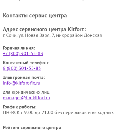
стеклоочистителей Kitfort
воздуха Kitfort
Ремонт очистителей воздуха
Ремонт велотренажеров
Контакты сервис центра
Kitfort
Kitfort
Ремонт гладильных систем
Ремонт беговых дорожек
Адрес сервисного центра Kitfort:
Kitfort
Kitfort
г. Сочи, ул. Новая Заря, 7, микрорайон Донская
Горячая линия:
+7 (800) 301-55-83
Контактный телефон:
8 (800) 301-55-83
Электронная почта:
info@kitfort-fix.ru
для юридических лиц
manager@fix-kitfort.ru
График работы:
ПН-ВСК с 9:00 до 21:00 без перерывов и выходных
Рейтинг сервисного центра