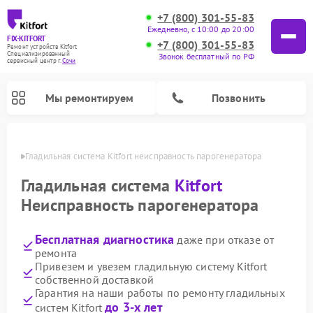
+7 (800) 301-55-83
Ежедневно, с 10:00 до 20:00
FIX-KITFORT
+7 (800) 301-55-83
Ремонт устройств Kitfort
Специализированный
Звонок бесплатный по РФ
cервисный центр г.
Сочи
Мы ремонтируем
Позвонить
 Сочи
Гладильная система Kitfort неисправность парогенератора
Гладильная система
Kitfort
Неисправность парогенератора
Бесплатная диагностика
даже при отказе от
ремонта
Привезем и увезем гладильную систему Kitfort
собственной доставкой
Ремонт роботов-стеклоочистителей Kitfort
Ремонт роботов-пылесосов Kitfort
Ремонт планетарных миксеров Kitfort
Ремонт очистителей воздуха Kitfort
Ремонт вертикальных пылесосов Kitfort
Ремонт индукционных плит Kitfort
Ремонт увлажнителей воздуха Kitfort
Гарантия на наши работы по ремонту гладильных
до 3-х лет
систем Kitfort